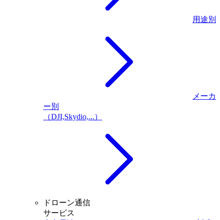
用途別
メーカ
ー別
（DJI,Skydio,...）
ドローン通信
サービス