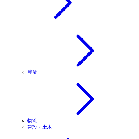
農業
物流
建設・土木