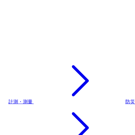
計測・測量
防