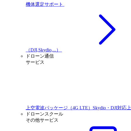
機体選定サポート
（DJI,Skydio,...）
ドローン通信
サービス
上空電波パッケージ（4G LTE）Skydio・DJI対応
ドローンスクール
その他サービス