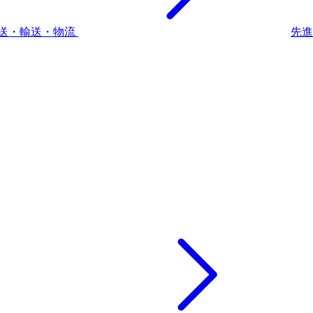
送・輸送・物流
先