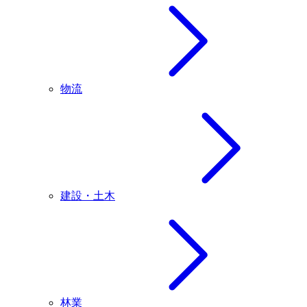
物流
建設・土木
林業