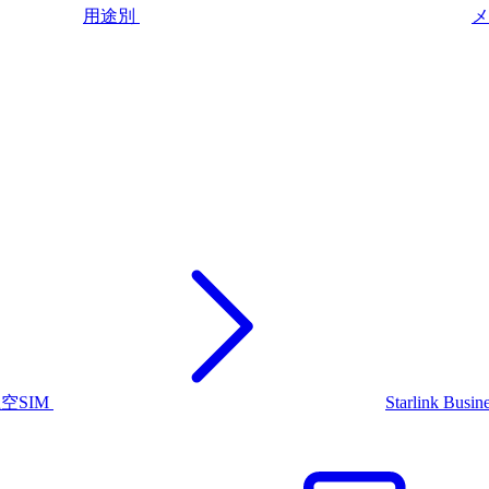
用途別
メ
上空SIM
Starlink Busin