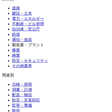
道路
建設・土木
電力・エネルギー
不動産・ビル管理
自治体・官公庁
鉄道
通信・放送
製造業・プラント
農業
林業
防災・セキュリティ
その他業界
用途別
点検・巡視
測量・計測
配送・物流
防災・災害対応
監視・警備
散布