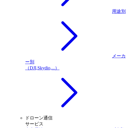
用途別
メーカ
ー別
（DJI,Skydio,...）
ドローン通信
サービス