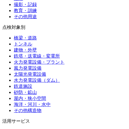
撮影・記録
教育・訓練
その他用途
点検対象別
橋梁・道路
トンネル
建物・外壁
鉄塔・送電線・変電所
火力発電設備・プラント
風力発電設備
太陽光発電設備
水力発電設備（ダム）
鉄道施設
砂防・鉱山
屋内・狭小空間
海洋・河川・水中
その他構造物
活用サービス