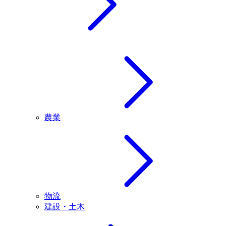
農業
物流
建設・土木