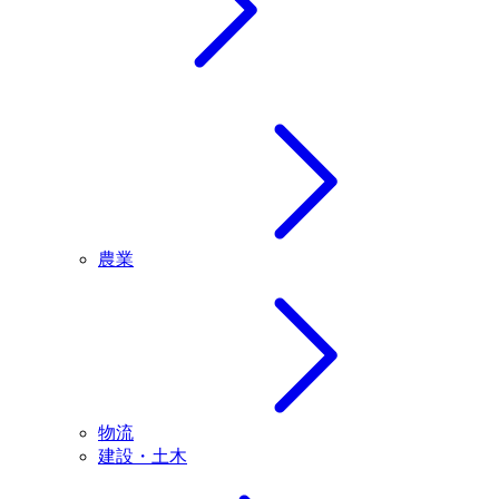
農業
物流
建設・土木