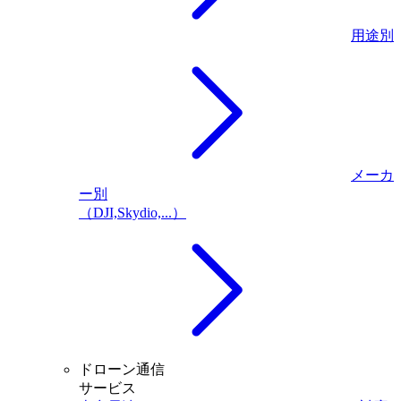
用途別
メーカ
ー別
（DJI,Skydio,...）
ドローン通信
サービス