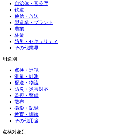
自治体・官公庁
鉄道
通信・放送
製造業・プラント
農業
林業
防災・セキュリティ
その他業界
用途別
点検・巡視
測量・計測
配送・物流
防災・災害対応
監視・警備
散布
撮影・記録
教育・訓練
その他用途
点検対象別