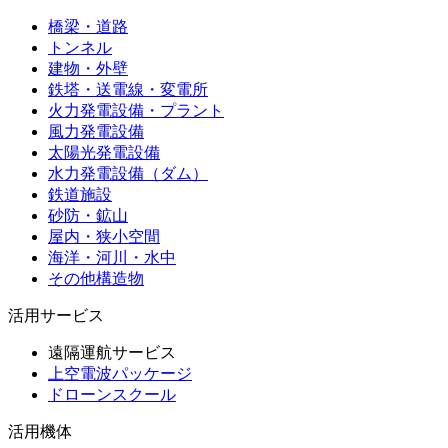
橋梁・道路
トンネル
建物・外壁
鉄塔・送電線・変電所
火力発電設備・プラント
風力発電設備
太陽光発電設備
水力発電設備（ダム）
鉄道施設
砂防・鉱山
屋内・狭小空間
海洋・河川・水中
その他構造物
活用サービス
遠隔運航サービス
上空電波パッケージ
ドローンスクール
活用機体