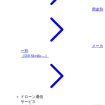
用途別
メーカ
ー別
（DJI,Skydio,...）
ドローン通信
サービス