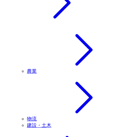
農業
物流
建設・土木