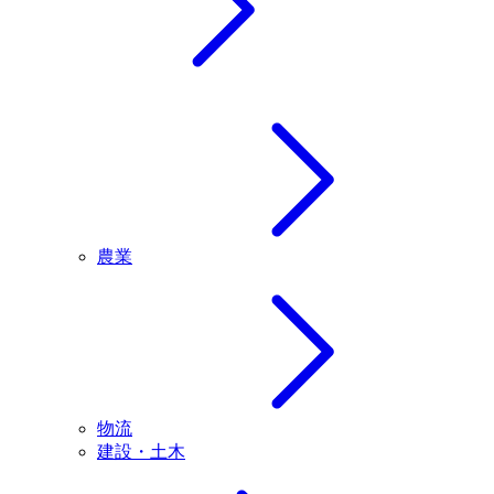
農業
物流
建設・土木