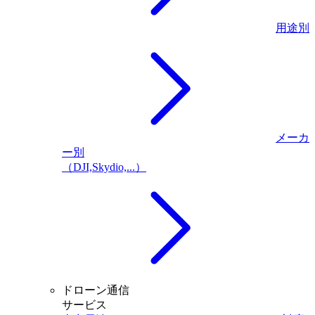
用途別
メーカ
ー別
（DJI,Skydio,...）
ドローン通信
サービス