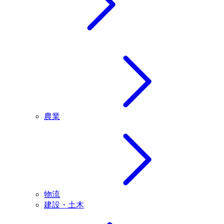
農業
物流
建設・土木