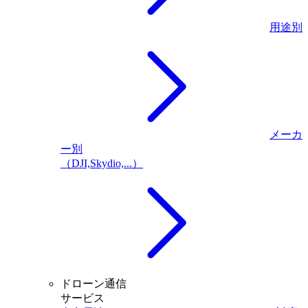
用途別
メーカ
ー別
（DJI,Skydio,...）
ドローン通信
サービス