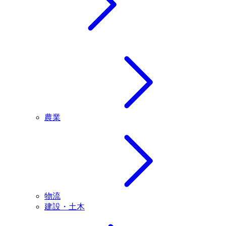
農業
物流
建設・土木