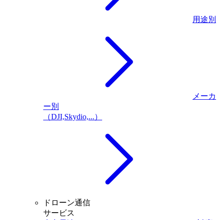
用途別
メーカ
ー別
（DJI,Skydio,...）
ドローン通信
サービス