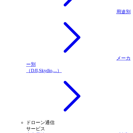
用途別
メーカ
ー別
（DJI,Skydio,...）
ドローン通信
サービス