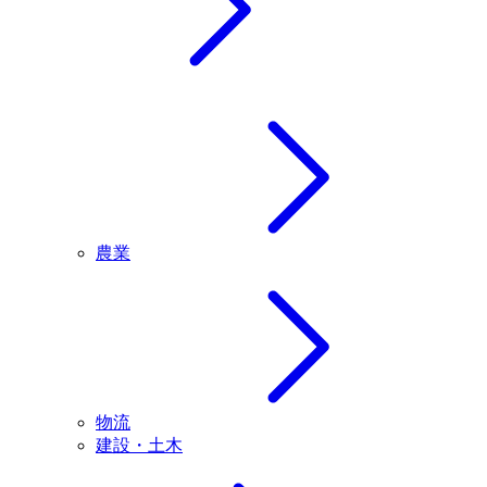
農業
物流
建設・土木