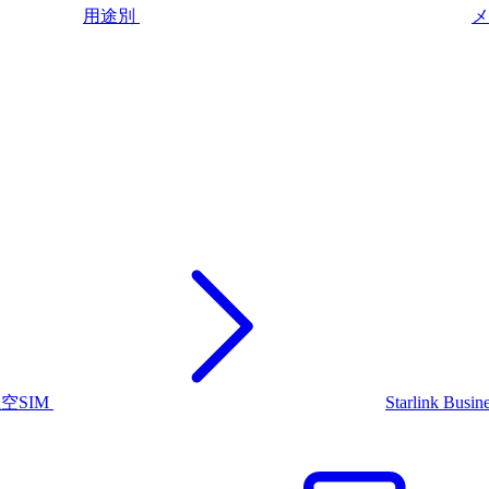
用途別
メ
上空SIM
Starlink Busin