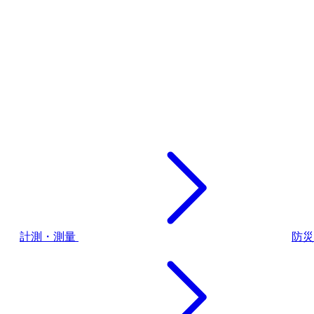
計測・測量
防