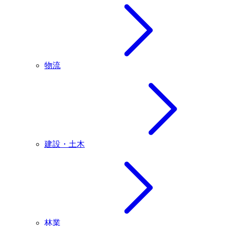
物流
建設・土木
林業