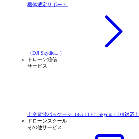
機体選定サポート
（DJI,Skydio,...）
ドローン通信
サービス
上空電波パッケージ（4G LTE）Skydio・DJI対応
ドローンスクール
その他サービス