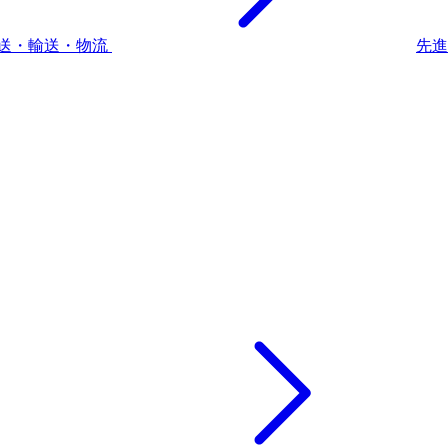
送・輸送・物流
先