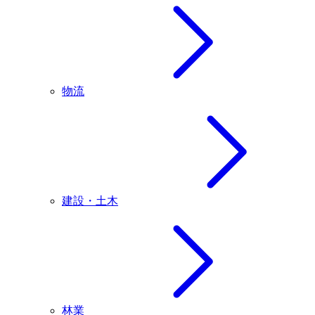
物流
建設・土木
林業