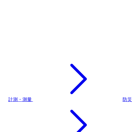
計測・測量
防