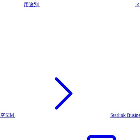
用途別
メ
上空SIM
Starlink Busin