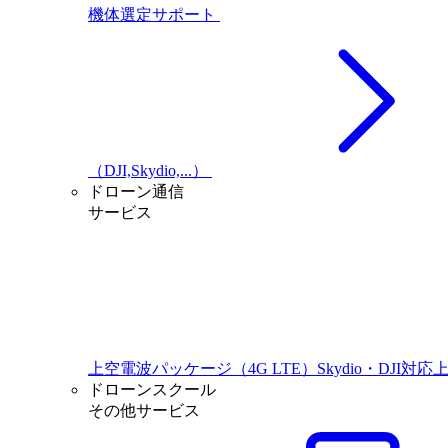
機体選定サポート
（DJI,Skydio,...）
ドローン通信
サービス
上空電波パッケージ（4G LTE）Skydio・DJI対応
ドローンスクール
その他サービス