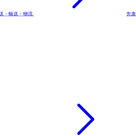
送・輸送・物流
先