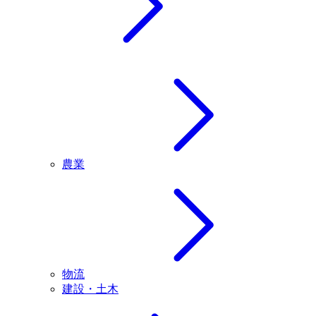
農業
物流
建設・土木