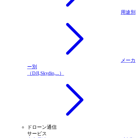
用途別
メーカ
ー別
（DJI,Skydio,...）
ドローン通信
サービス