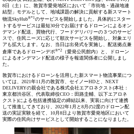
8日（土）に、敦賀市愛発地区において「市街地・過疎地連
結型」モデルとして、地域課題の解決に貢献する新スマート
®*1
物流SkyHub
のサービスを開始しました。具体的にスター
トするサービスは最短30分でお届けするドローンによるオン
デマンド配送、買物代行、フードデリバリーの３つのサービ
スで、住民ニーズに応じて順次サービスを開始し、対象エリ
アも拡大します。なお、当日は出発式を実施し、配送拠点兼
®*2
倉庫であるドローンデポ
（愛発公民館内）と、ドローン
によるオンデマンド配送の様子を報道関係者に公開しまし
た。
敦賀市におけるドローンを活用した新スマート物流事業につ
いては、2021年11月の敦賀市、セイノーHDと、NEXT
DELIVERYの親会社である株式会社エアロネクスト(本社：
東京都渋谷区、代表取締役CEO：田路圭輔、以下エアロネ
クスト)による包括連携協定の締結以来、実装に向けて連携
して推進してきており、2022年1月と8月の2度のドローン配
送の実証実験を経て、10月8日より敦賀市愛発地区において
実際の住民向けサービスとして開始することになりました。