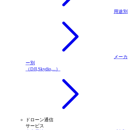
用途別
メーカ
ー別
（DJI,Skydio,...）
ドローン通信
サービス