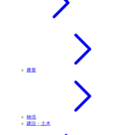
農業
物流
建設・土木