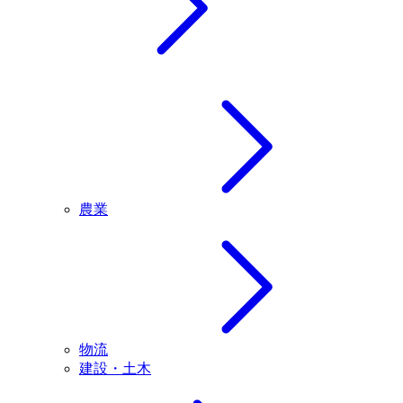
農業
物流
建設・土木