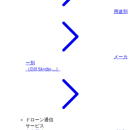
用途別
メーカ
ー別
（DJI,Skydio,...）
ドローン通信
サービス