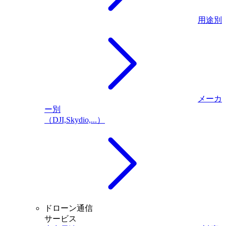
用途別
メーカ
ー別
（DJI,Skydio,...）
ドローン通信
サービス