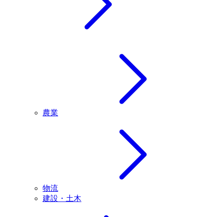
農業
物流
建設・土木