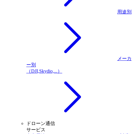
用途別
メーカ
ー別
（DJI,Skydio,...）
ドローン通信
サービス