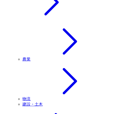
農業
物流
建設・土木