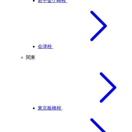
岩手金ケ崎校
会津校
関東
東京板橋校