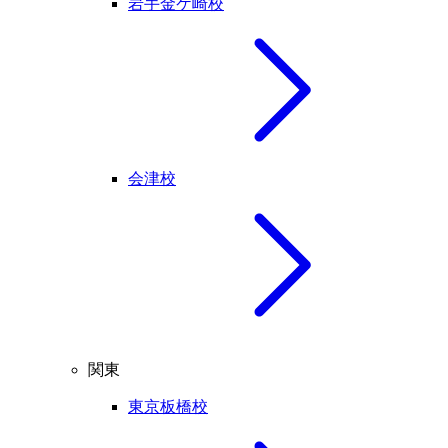
岩手金ケ崎校
会津校
関東
東京板橋校