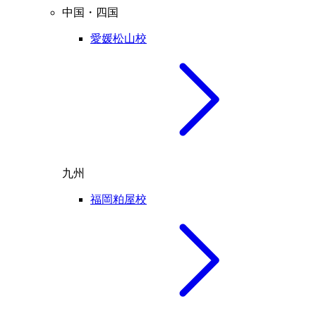
中国・四国
愛媛松山校
九州
福岡粕屋校