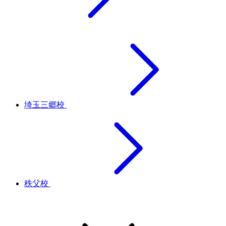
埼玉三郷校
秩父校