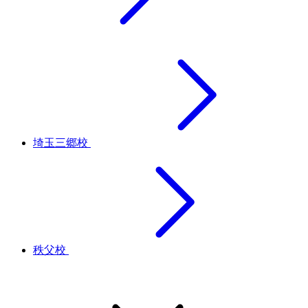
埼玉三郷校
秩父校