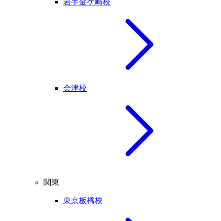
岩手金ケ崎校
会津校
関東
東京板橋校