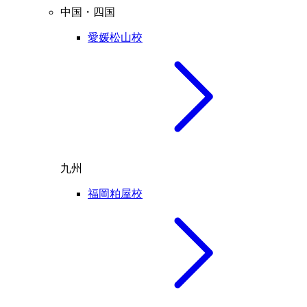
中国・四国
愛媛松山校
九州
福岡粕屋校