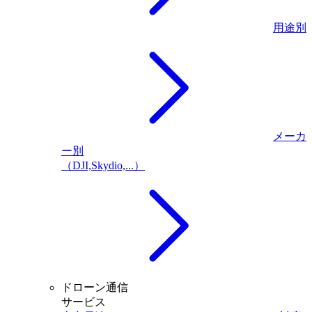
用途別
メーカ
ー別
（DJI,Skydio,...）
ドローン通信
サービス