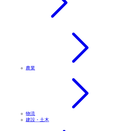
農業
物流
建設・土木