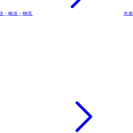
送・輸送・物流
先