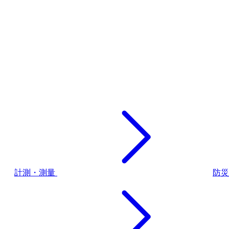
計測・測量
防