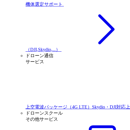
機体選定サポート
（DJI,Skydio,...）
ドローン通信
サービス
上空電波パッケージ（4G LTE）Skydio・DJI対応
ドローンスクール
その他サービス