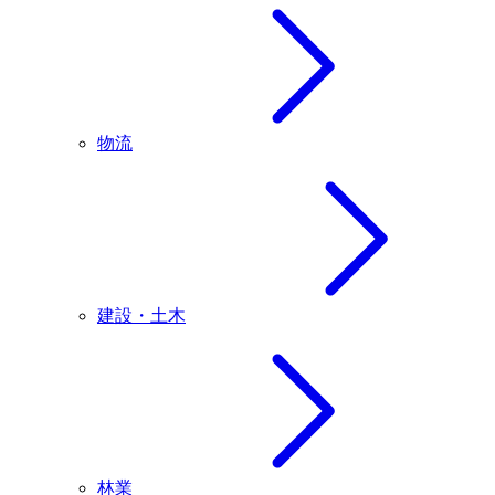
物流
建設・土木
林業