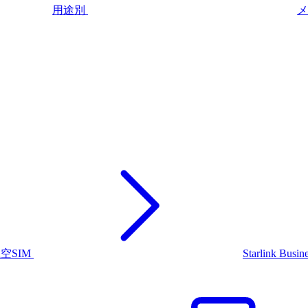
用途別
メ
上空SIM
Starlink Busin