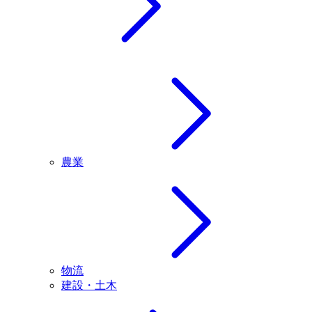
農業
物流
建設・土木