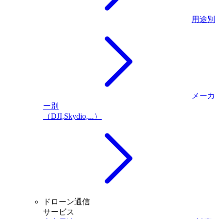
用途別
メーカ
ー別
（DJI,Skydio,...）
ドローン通信
サービス