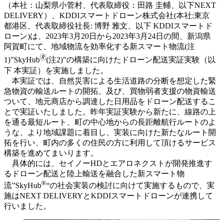
（本社：山梨県小菅村、代表取締役：田路 圭輔、以下NEXT
DELIVERY）、KDDIスマートドローン株式会社(本社:東京
都港区、代表取締役社長: 博野 雅文、以下 KDDIスマートド
ローン)は、2023年3月20日から2023年3月24日の間、新潟県
阿賀町にて、地域物流を効率化する新スマート物流(注
🄬
1)”SkyHub
(注2)”の構築に向けたドローン配送実証実験（以
下 本実証）を実施しました。
本実証では、自然災害による生活道路の分断を想定した緊
急物資の輸送ルートの開拓、及び、買物弱者⽀援の物資輸送
ついて、地元商店から調達した日用品をドローン配送するこ
とで実証いたしました。昨年実証実験から新たに、線路の上
を通る最短ルート、町の中心地からの長距離航行ルートのよ
うな、より地域課題に着目し、実装に向けた新たなルート開
拓を行い、町内の多くの住民の方に利用して頂けるサービス
構築を進めてまいります。
具体的には、セイノーHDとエアロネクストが開発推進す
るドローン配送と陸上輸送を融合した新スマート物
®
流”SkyHub
“の社会実装の検討に向けて実施するもので、実
施はNEXT DELIVERYとKDDIスマートドローンが連携して
行いました。